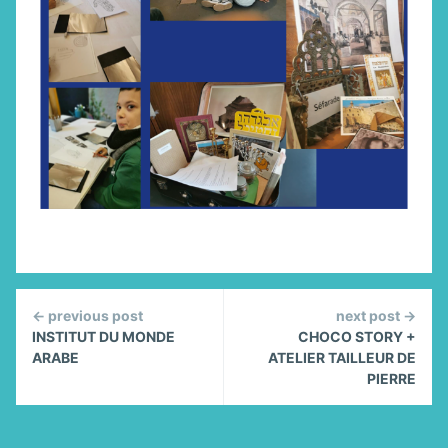
Continue
← previous post
next post →
Reading
INSTITUT DU MONDE
CHOCO STORY +
ARABE
ATELIER TAILLEUR DE
PIERRE